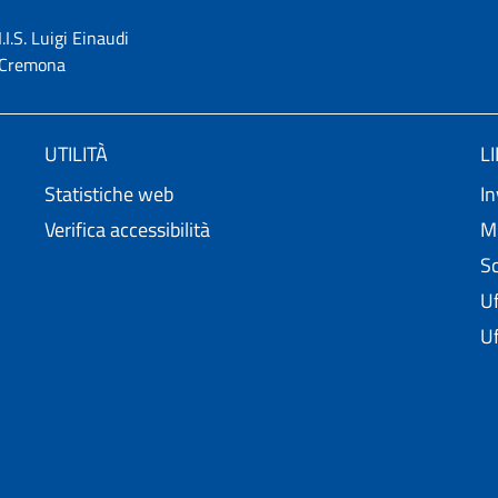
I.I.S. Luigi Einaudi
Cremona
UTILITÀ
L
Statistiche web
In
Verifica accessibilità
Mi
Sc
Uf
Uf