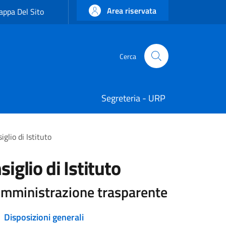
Area riservata
ppa Del Sito
Cerca
Cerca
Segreteria - URP
glio di Istituto
iglio di Istituto
mministrazione trasparente
Disposizioni generali