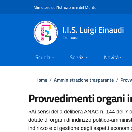
Slim top
Salta al contenuto principale
Skip to footer content
Ministero dell'Istruzione e del Merito
I.I.S. Luigi Einaudi
Cremona
Scuola
Servizi
Novità
Briciole di pane
Home
/
Amministrazione trasparente
/
Provv
Provvedimenti organi ind
«Ai sensi della delibera ANAC n. 144 del 7 o
dotate di organi di indirizzo politico-amminist
indirizzo e di gestione degli aspetti economic