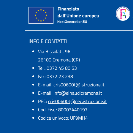
INFO E CONTATTI
Via Bissolati, 96
26100 Cremona (CR)
Tel.: 0372 45 80 53
Fax: 0372 23 238
E-mail:
cris00600t@istruzione.it
E-mail:​
info@einaudicremona.it
PEC:
cris00600t@pec.istruzione.it
Cod. Fisc.: 80003440197
Codice univoco: UF9MH4