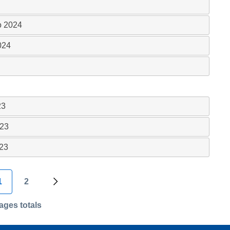
no 2024
2024
23
023
023
1
2
 precedente
Pagina attuale
Page
Pagina successiva
ages totals