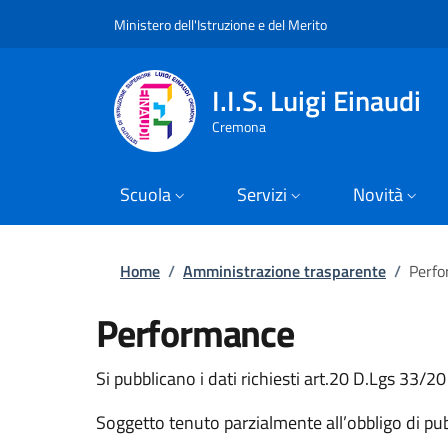
Slim top
Salta al contenuto principale
Skip to footer content
Ministero dell'Istruzione e del Merito
I.I.S. Luigi Einaudi
Cremona
Scuola
Servizi
Novità
Briciole di pane
Home
/
Amministrazione trasparente
/
Perf
Performance
Si pubblicano i dati richiesti art.20 D.Lgs 33/2
Soggetto tenuto parzialmente all’obbligo di pub