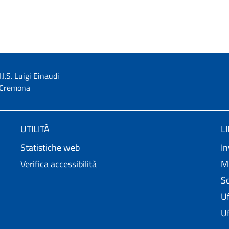
I.I.S. Luigi Einaudi
Cremona
UTILITÀ
L
Statistiche web
In
Verifica accessibilità
Mi
Sc
Uf
Uf