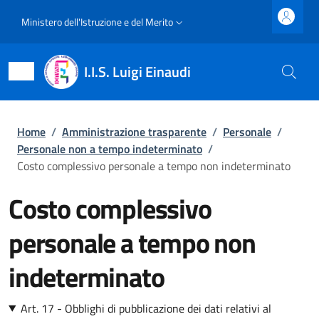
Salta al contenuto principale
Skip to footer content
Slim top
Ministero dell'Istruzione e del Merito
I.I.S. Luigi Einaudi
Briciole di pane
Home
/
Amministrazione trasparente
/
Personale
/
Personale non a tempo indeterminato
/
Costo complessivo personale a tempo non indeterminato
Costo complessivo
personale a tempo non
indeterminato
Art. 17 - Obblighi di pubblicazione dei dati relativi al