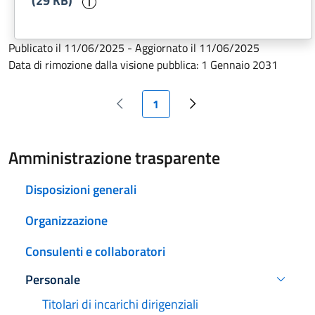
(29 KB)
Publicato il
11/06/2025
-
Aggiornato il
11/06/2025
Data di rimozione dalla visione pubblica:
1 Gennaio 2031
Pagina attuale
Paginazione
1
Pagina precedente
Pagina successiva
Amministrazione trasparente
Disposizioni generali
Organizzazione
Consulenti e collaboratori
Personale
Attivo
Titolari di incarichi dirigenziali