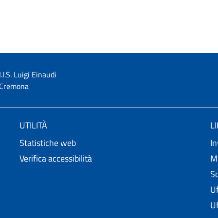
I.I.S. Luigi Einaudi
Cremona
UTILITÀ
L
Statistiche web
In
Verifica accessibilità
Mi
Sc
Uf
Uf