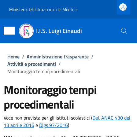
Salta al contenuto principale
Skip to footer content
Slim top
Ministero dell'Istruzione e del Merito
I.I.S. Luigi Einaudi
Briciole di pane
Home
/
Amministrazione trasparente
/
Attività e procedimenti
/
Monitoraggio tempi procedimentali
Monitoraggio tempi
procedimentali
Voce non prevista per gli istituti scolastici (
Del. ANAC 430 del
13 aprile 2016
e
Dlgs 97/2016
)