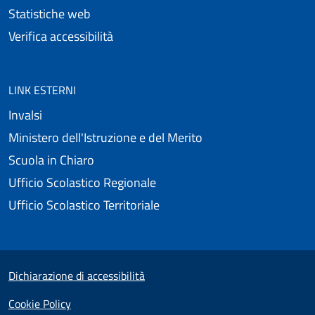
Statistiche web
Verifica accessibilità
LINK ESTERNI
Invalsi
Ministero dell'Istruzione e del Merito
Scuola in Chiaro
Ufficio Scolastico Regionale
Ufficio Scolastico Territoriale
Small prints
Useful links section
Dichiarazione di accessibilità
Cookie Policy