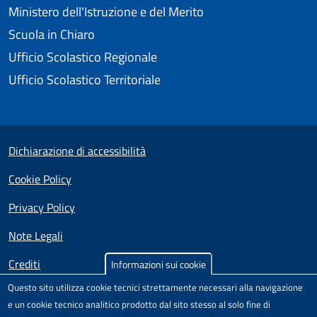
Ministero dell'Istruzione e del Merito
Scuola in Chiaro
Ufficio Scolastico Regionale
Ufficio Scolastico Territoriale
Small prints
Useful links section
Dichiarazione di accessibilità
Cookie Policy
Privacy Policy
Note Legali
Crediti
Informazioni sui cookie
Questo sito utilizza cookie tecnici strettamente necessari alla navigazione
Test
Sito realizzato e distribuito da
Porte Aperte sul Web
,
e un cookie tecnico analitico prodotto dal sito stesso al solo fine di
Comunità di pratica per l'accessibilità dei siti scolastici,