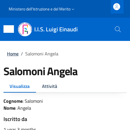
Salta al contenuto principale
Skip to footer content
Slim top
Ministero dell'Istruzione e del Merito
I.I.S. Luigi Einaudi
Briciole di pane
Home
/
Salomoni Angela
Salomoni Angela
Primary tabs
Visualizza
Attività
Cognome
:
Salomoni
Nome
:
Angela
Iscritto da
1 year 3 months