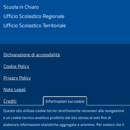
Scuola in Chiaro
Ufficio Scolastico Regionale
Ufficio Scolastico Territoriale
Small prints
Useful links section
Dichiarazione di accessibilità
Cookie Policy
Privacy Policy
Note Legali
Crediti
Informazioni sui cookie
Questo sito utilizza cookie tecnici strettamente necessari alla navigazione
Test
Sito realizzato e distribuito da
Porte Aperte sul Web
,
e un cookie tecnico analitico prodotto dal sito stesso al solo fine di
Comunità di pratica per l'accessibilità dei siti scolastici,
elaborare informazioni statistiche aggregate e anonime. Per evitare che il
nell'ambito del Progetto "Un CMS per la scuola" .