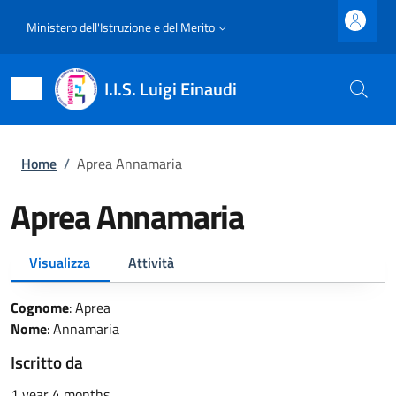
Salta al contenuto principale
Skip to footer content
Slim top
Ministero dell'Istruzione e del Merito
I.I.S. Luigi Einaudi
Briciole di pane
Home
/
Aprea Annamaria
Aprea Annamaria
Primary tabs
Visualizza
Attività
Cognome
:
Aprea
Nome
:
Annamaria
Iscritto da
1 year 4 months