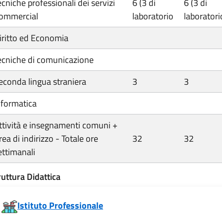
ecniche professionali dei servizi
6 (3 di
6 (3 di
ommercial
laboratorio
laboratori
iritto ed Economia
ecniche di comunicazione
econda lingua straniera
3
3
nformatica
ttività e insegnamenti comuni +
rea di indirizzo - Totale ore
32
32
ettimanali
ruttura Didattica
Istituto Professionale