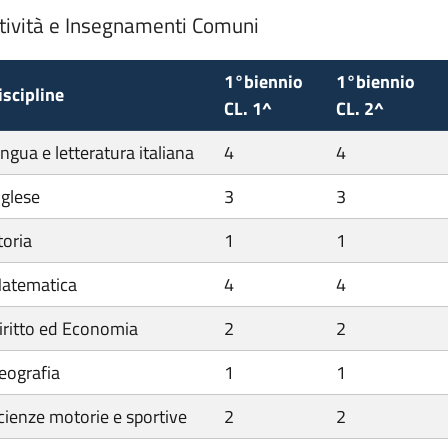
tività e Insegnamenti Comuni
1°biennio
1°biennio
iscipline
CL. 1^
CL. 2^
ingua e letteratura italiana
4
4
nglese
3
3
toria
1
1
atematica
4
4
iritto ed Economia
2
2
eografia
1
1
cienze motorie e sportive
2
2