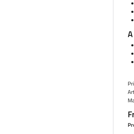
A
Pr
Ar
Ma
F
Pr