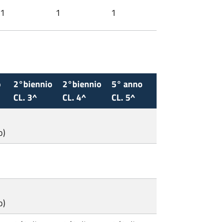
1
1
1
o
2°biennio
2°biennio
5° anno
CL. 3^
CL. 4^
CL. 5^
o)
o)