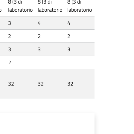
8 (3 di
8 (3 di
8 (3 di
o
laboratorio
laboratorio
laboratorio
3
4
4
2
2
2
3
3
3
2
32
32
32