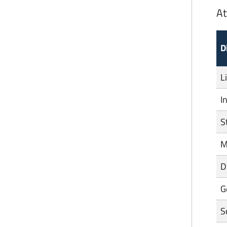
At
D
L
I
S
M
D
G
S