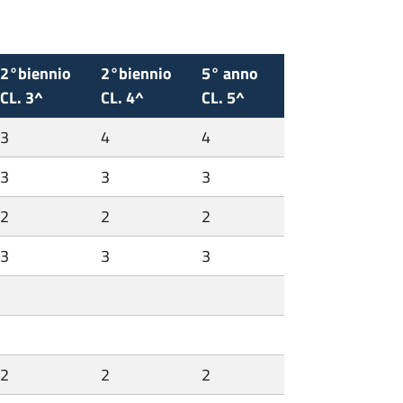
2°biennio
2°biennio
5° anno
CL. 3^
CL. 4^
CL. 5^
3
4
4
3
3
3
2
2
2
3
3
3
2
2
2