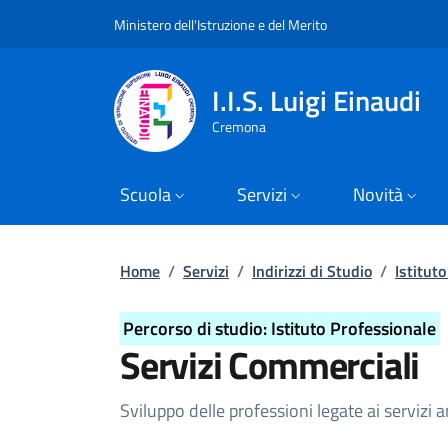
Slim top
Salta al contenuto principale
Skip to footer content
Ministero dell'Istruzione e del Merito
I.I.S. Luigi Einaudi
Cremona
Scuola
Servizi
Novità
Briciole di pane
Home
/
Servizi
/
Indirizzi di Studio
/
Istitut
Percorso di studio: Istituto Professionale
Servizi Commerciali
Dettagli Indirizzo di Stu
Sviluppo delle professioni legate ai servizi