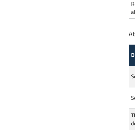
R
a
At
D
S
S
T
d