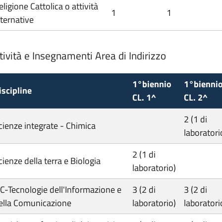
eligione Cattolica o attività
1
1
lternative
tività e Insegnamenti Area di Indirizzo
1°biennio
1°bienni
iscipline
CL. 1^
CL. 2^
2 (1 di
cienze integrate - Chimica
laboratori
2 (1 di
cienze della terra e Biologia
laboratorio)
IC-Tecnologie dell'Informazione e
3 (2 di
3 (2 di
ella Comunicazione
laboratorio)
laboratori