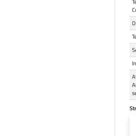
T
C
D
T
S
I
A
A
s
St