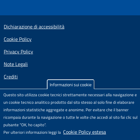
Small prints
Useful links section
Dichiarazione di accessibilità
Cookie Policy
Privacy Policy
Note Legali
Crediti
Informazioni sui cookie
Test
Sito realizzato e distribuito da
Porte Aperte sul Web
,
Questo sito utilizza cookie tecnici strettamente necessari alla navigazione e
Comunità di pratica per l'accessibilità dei siti scolastici,
un cookie tecnico analitico prodotto dal sito stesso al solo fine di elaborare
nell'ambito del Progetto "Un CMS per la scuola" .
informazioni statistiche aggregate e anonime. Per evitare che il banner
Il modello di sito è rilasciato sotto licenza
Attribuzione-Non
ricompaia durante la navigazione o tutte le volte che accedi al sito fai clic sul
commerciale-Condividi allo stesso modo 4.0 Unported
di
pulsante "OK, ho capito".
Creative Commons.
Cookie Policy estesa
Per ulteriori informazioni leggi la