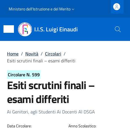
Salta al contenuto principale
Skip to footer content
Slim top
Ministero dell'Istruzione e del Merito
I.I.S. Luigi Einaudi
Briciole di pane
Home
/
Novità
/
Circolari
/
Esiti scrutini finali – esami differiti
Circolare N. 599
Esiti scrutini finali –
esami differiti
Dettagli della circolare
Ai Genitori, agli Studenti Ai Docenti Al DSGA
Data Circolare:
Anno Scolastico: