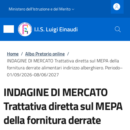
Salta al contenuto principale
Skip to footer content
Slim top
Ministero dell'Istruzione e del Merito
I.I.S. Luigi Einaudi
Briciole di pane
Home
/
Albo Pretorio online
/
INDAGINE DI MERCATO Trattativa diretta sul MEPA della
fornitura derrate alimentari indirizzo alberghiero. Periodo–
01/09/2026-08/06/2027
INDAGINE DI MERCATO
Trattativa diretta sul MEPA
della fornitura derrate